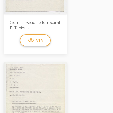
Cierre servicio de ferrocarril
El Teniente
visibility
VER