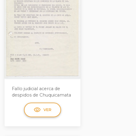
Fallo judicial acerca de
despidos de Chuquicamata
visibility
VER