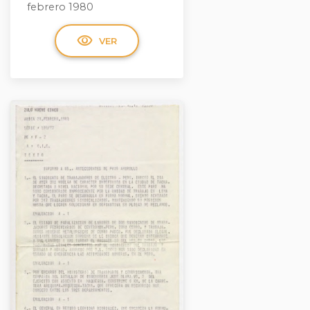
febrero 1980
visibility
VER