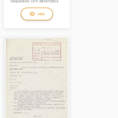
Valparaíso con detenidos
visibility
VER