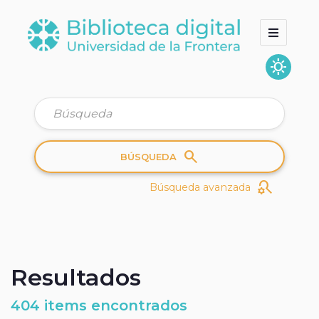
sunny
Inicio
Colecciones
Quienes somos
search
BÚSQUEDA
search_gear
Búsqueda avanzada
Resultados
404 items encontrados