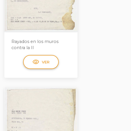
Rayados en los muros
contra la II
visibility
VER