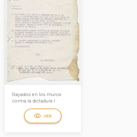
Rayados en los muros
contra la dictadura I
visibility
VER