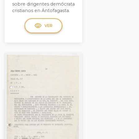
sobre dirigentes demócrata
cristianos en Antofagasta.
visibility
VER