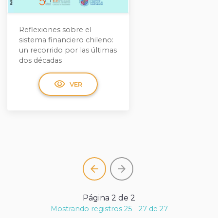
Reflexiones sobre el
sistema financiero chileno:
un recorrido por las últimas
dos décadas
visibility
VER
arrow_back
arrow_forward
Página 2 de 2
Mostrando registros 25 - 27 de 27