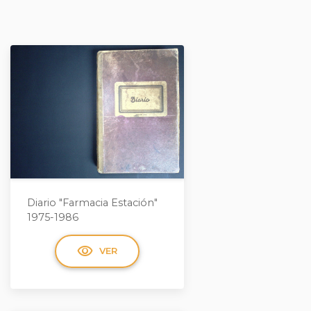
Diario "Farmacia Estación"
1975-1986
visibility
VER