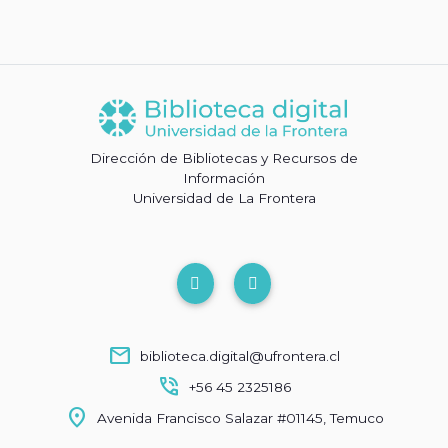
Dirección de Bibliotecas y Recursos de
Información
Universidad de La Frontera
mail
biblioteca.digital@ufrontera.cl
phone_in_talk
+56 45 2325186
location_on
Avenida Francisco Salazar #01145, Temuco