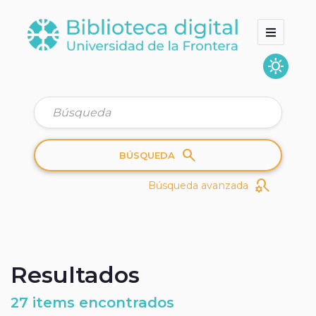
sunny
Inicio
Colecciones
Quienes somos
search
BÚSQUEDA
search_gear
Búsqueda avanzada
Resultados
27 items encontrados