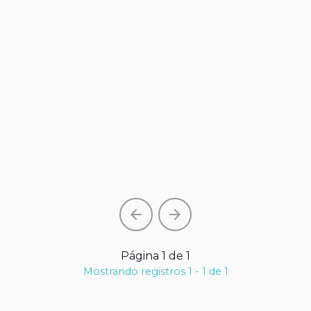
arrow_back
arrow_forward
Página 1 de 1
Mostrando registros 1 - 1 de 1