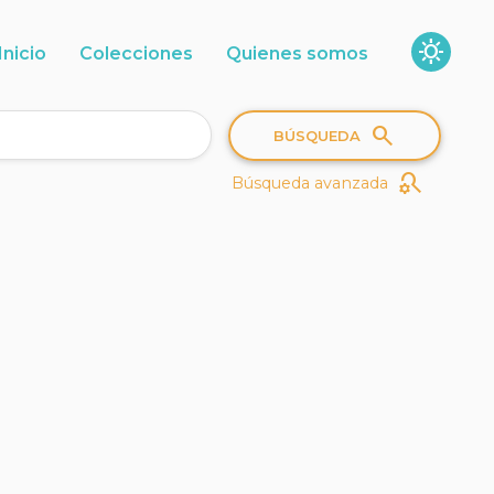
sunny
Inicio
Colecciones
Quienes somos
search
BÚSQUEDA
search_gear
Búsqueda avanzada