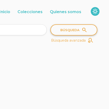
sunny
Inicio
Colecciones
Quienes somos
search
BÚSQUEDA
search_gear
Búsqueda avanzada