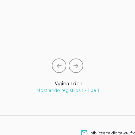
arrow_back
arrow_forward
Página 1 de 1
Mostrando registros 1 - 1 de 1
mail
biblioteca.digital@ufr