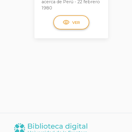
acerca de Perú - 22 febrero
1980
visibility
VER