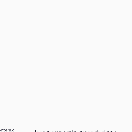
ontera.cl
Las obras contenidas en esta plataforma