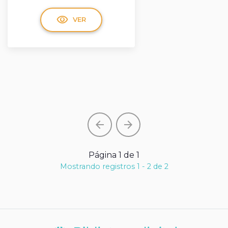
visibility
VER
arrow_back
arrow_forward
Página 1 de 1
Mostrando registros 1 - 2 de 2