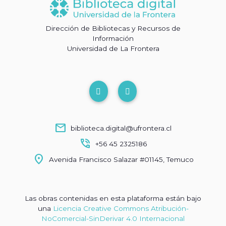
Dirección de Bibliotecas y Recursos de
Información
Universidad de La Frontera
mail
biblioteca.digital@ufrontera.cl
phone_in_talk
+56 45 2325186
location_on
Avenida Francisco Salazar #01145, Temuco
Las obras contenidas en esta plataforma están bajo
una
Licencia Creative Commons Atribución-
NoComercial-SinDerivar 4.0 Internacional