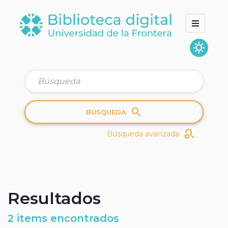
sunny
Inicio
Colecciones
Quienes somos
search
BÚSQUEDA
search_gear
Búsqueda avanzada
Resultados
2 items encontrados