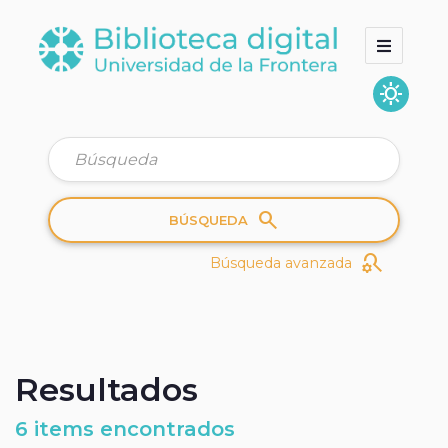
sunny
Inicio
Colecciones
Quienes somos
search
BÚSQUEDA
search_gear
Búsqueda avanzada
Resultados
6 items encontrados