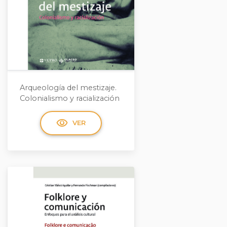
Arqueología del mestizaje.
Colonialismo y racialización
visibility
VER