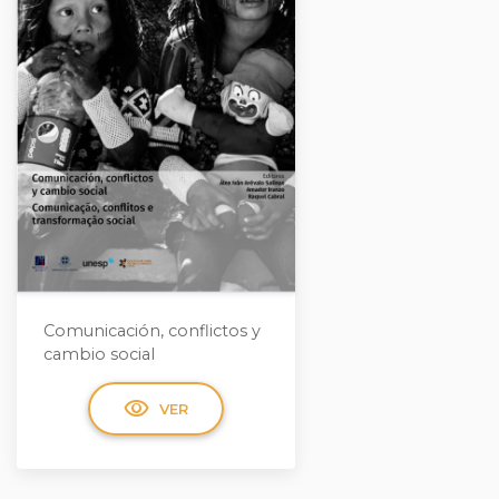
Comunicación, conflictos y
cambio social
visibility
VER