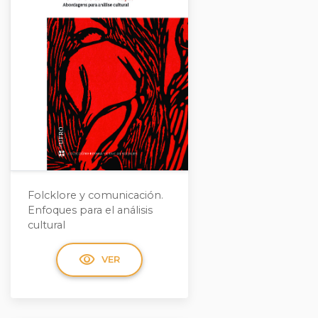
Folcklore y comunicación.
Enfoques para el análisis
cultural
visibility
VER