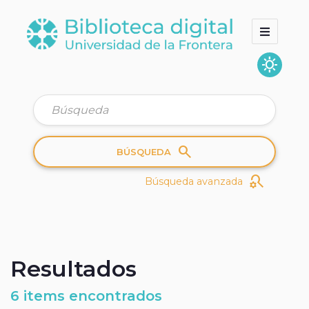
sunny
Inicio
Colecciones
Quienes somos
search
BÚSQUEDA
search_gear
Búsqueda avanzada
Resultados
6 items encontrados