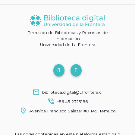
Dirección de Bibliotecas y Recursos de
Información
Universidad de La Frontera
mail
biblioteca.digital@ufrontera.cl
phone_in_talk
+56 45 2325186
location_on
Avenida Francisco Salazar #01145, Temuco
Las obras contenidas en esta plataforma están bajo