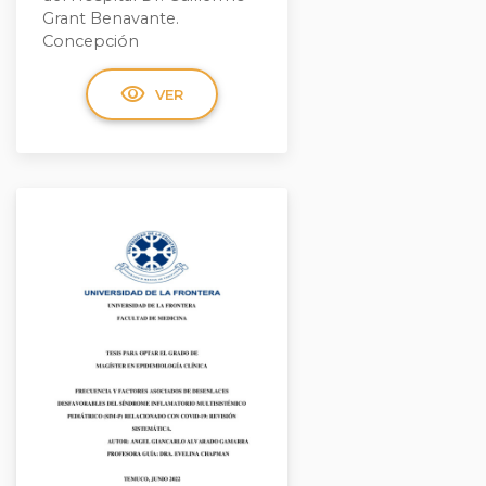
Grant Benavante.
Concepción
visibility
VER