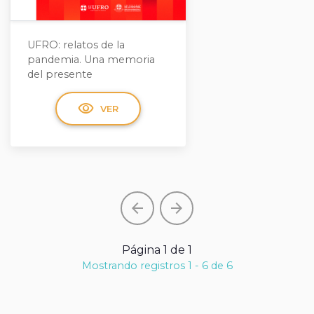
UFRO: relatos de la
pandemia. Una memoria
del presente
visibility
VER
arrow_back
arrow_forward
Página 1 de 1
Mostrando registros 1 - 6 de 6