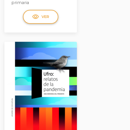
primaria
visibility
VER