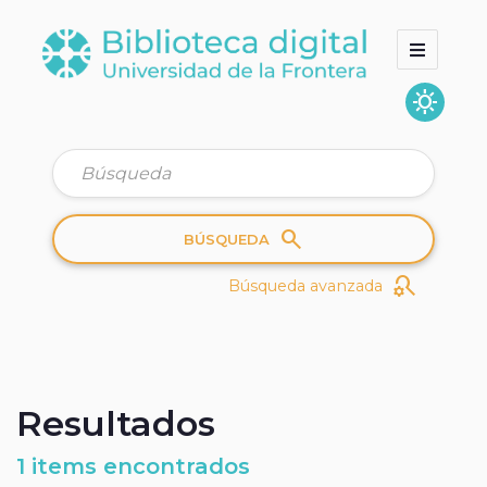
sunny
Inicio
Colecciones
Quienes somos
search
BÚSQUEDA
search_gear
Búsqueda avanzada
Resultados
1 items encontrados