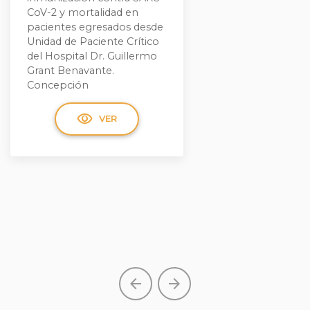
CoV-2 y mortalidad en
pacientes egresados desde
Unidad de Paciente Crítico
del Hospital Dr. Guillermo
Grant Benavante.
Concepción
visibility
VER
arrow_back
arrow_forward