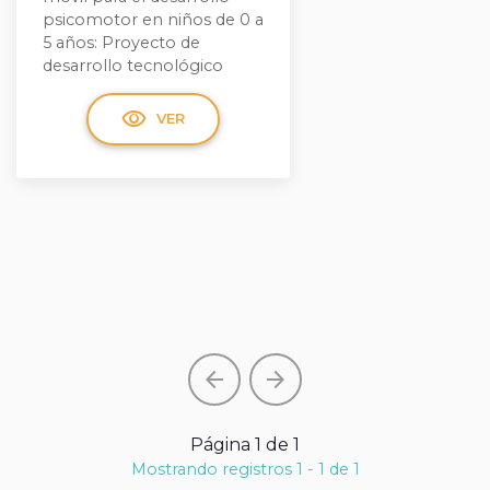
psicomotor en niños de 0 a
5 años: Proyecto de
desarrollo tecnológico
visibility
VER
arrow_back
arrow_forward
Página 1 de 1
Mostrando registros 1 - 1 de 1