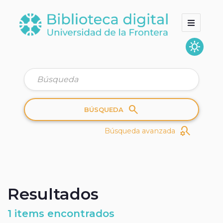
sunny
Inicio
Colecciones
Quienes somos
search
BÚSQUEDA
search_gear
Búsqueda avanzada
Resultados
1 items encontrados