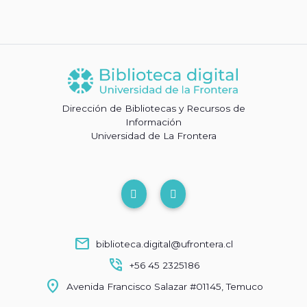
Dirección de Bibliotecas y Recursos de
Información
Universidad de La Frontera
mail
biblioteca.digital@ufrontera.cl
phone_in_talk
+56 45 2325186
location_on
Avenida Francisco Salazar #01145, Temuco