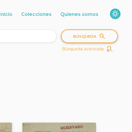
sunny
Inicio
Colecciones
Quienes somos
search
BÚSQUEDA
search_gear
Búsqueda avanzada