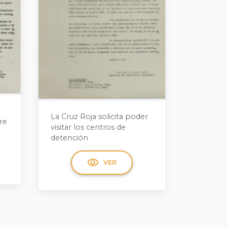
La Cruz Roja solicita poder
re
visitar los centros de
detención
visibility
VER