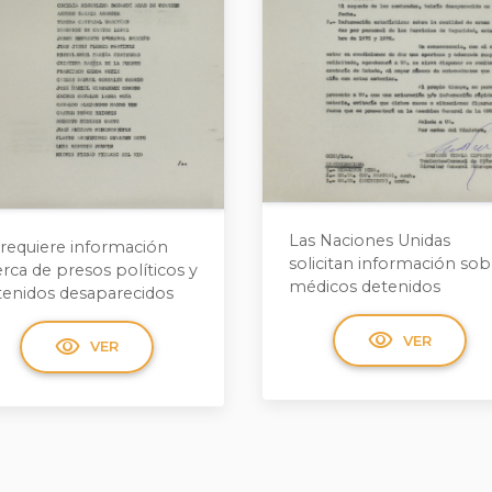
Las Naciones Unidas
 requiere información
solicitan información sob
rca de presos políticos y
médicos detenidos
tenidos desaparecidos
visibility
visibility
VER
VER