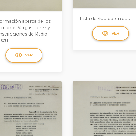
Lista de 400 detenidos
formación acerca de los
rmanos Vargas Pérez y
visibility
VER
anscripciones de Radio
scú
visibility
VER