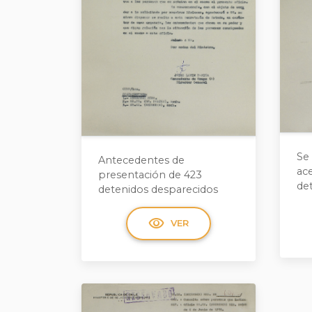
Se
Antecedentes de
ace
presentación de 423
de
detenidos desparecidos
visibility
VER