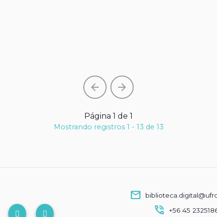
arrow_back
arrow_forward
Página 1 de 1
Mostrando registros 1 - 13 de 13
mail
biblioteca.digital@ufr
phone_in_talk
+56 45 232518