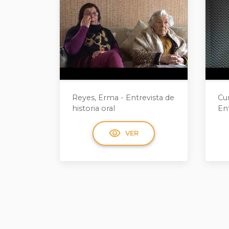
Reyes, Erma - Entrevista de
Cu
historia oral
Ent
visibility
VER