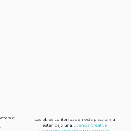
ontera.cl
Las obras contenidas en esta plataforma
están bajo una
Licencia Creative
6
Commons Atribución-NoComercial-