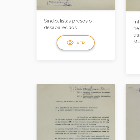
Sindicalistas presos o
In
desaparecidos
he
tr
visibility
Mo
VER