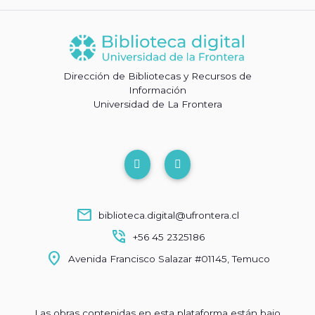
Dirección de Bibliotecas y Recursos de
Información
Universidad de La Frontera
mail
biblioteca.digital@ufrontera.cl
phone_in_talk
+56 45 2325186
location_on
Avenida Francisco Salazar #01145, Temuco
Las obras contenidas en esta plataforma están bajo