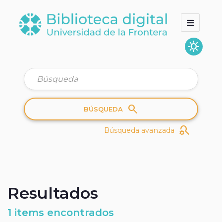
sunny
Inicio
Colecciones
Quienes somos
search
BÚSQUEDA
search_gear
Búsqueda avanzada
Resultados
1 items encontrados