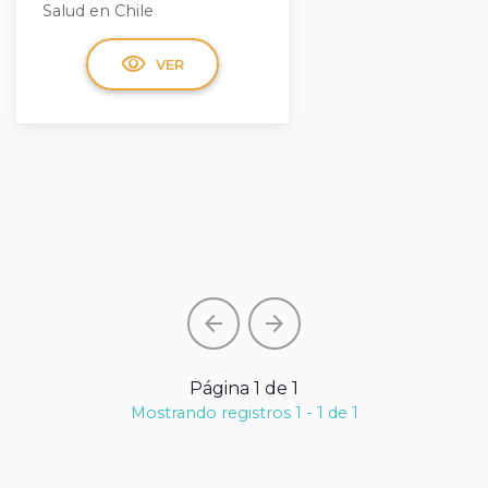
Salud en Chile
visibility
VER
arrow_back
arrow_forward
Página 1 de 1
Mostrando registros 1 - 1 de 1