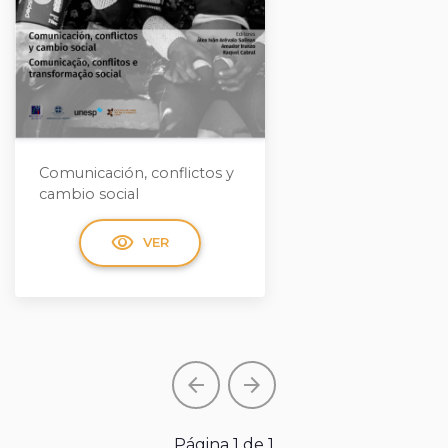
Comunicación, conflictos y
cambio social
visibility
VER
arrow_back
arrow_forward
Página 1 de 1