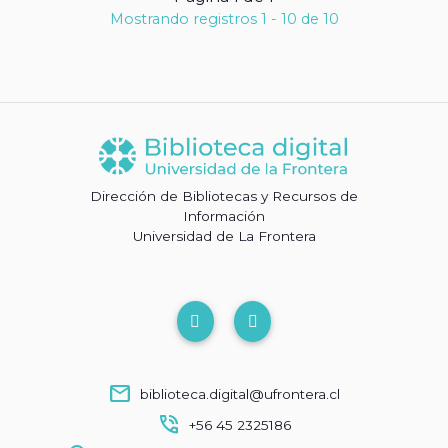
Mostrando registros 1 - 10 de 10
Dirección de Bibliotecas y Recursos de
Información
Universidad de La Frontera
mail
biblioteca.digital@ufrontera.cl
phone_in_talk
+56 45 2325186