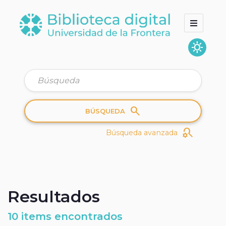
sunny
Inicio
Colecciones
Quienes somos
search
BÚSQUEDA
search_gear
Búsqueda avanzada
Resultados
10 items encontrados