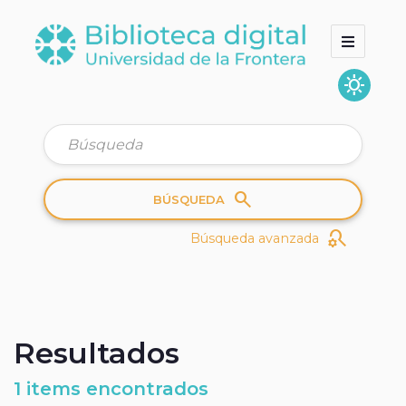
sunny
Inicio
Colecciones
Quienes somos
search
BÚSQUEDA
search_gear
Búsqueda avanzada
Resultados
1 items encontrados