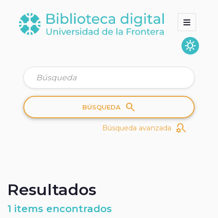
sunny
Inicio
Colecciones
Quienes somos
search
BÚSQUEDA
search_gear
Búsqueda avanzada
Resultados
1 items encontrados