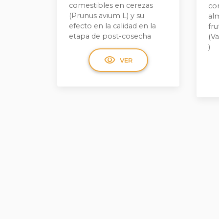
comestibles en cerezas
co
(Prunus avium L) y su
al
efecto en la calidad en la
fru
etapa de post-cosecha
(V
)
visibility
VER