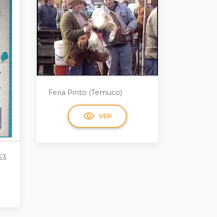
Feria Pinto (Temuco)
visibility
VER
53