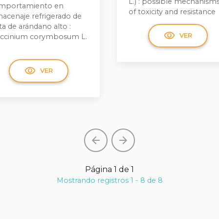
L.) : possible mechanism
mportamiento en
of toxicity and resistance
macenaje refrigerado de
ta de arándano alto :
visibility
VER
accinium corymbosum L.
visibility
VER
arrow_back
arrow_forward
Página 1 de 1
Mostrando registros 1 - 8 de 8