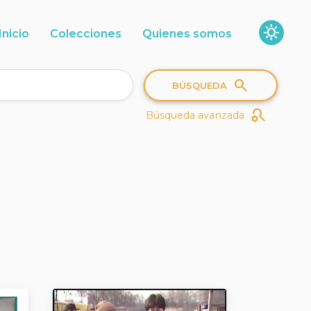
sunny
Inicio
Colecciones
Quienes somos
search
BÚSQUEDA
search_gear
Búsqueda avanzada