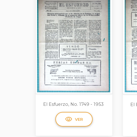
El Esfuerzo, No. 1749 - 1953
El 
visibility
VER