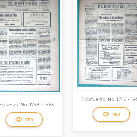
El Esfuerzo, No. 1740 - 19
Esfuerzo, No. 1748 - 1953
visibility
VER
visibility
VER