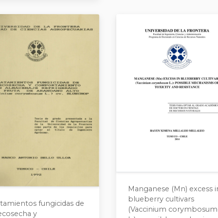
Manganese (Mn) excess i
blueberry cultivars
atamientos fungicidas de
(Vaccinium corymbosum
ecosecha y