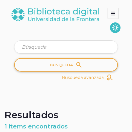
sunny
Inicio
Colecciones
Quienes somos
search
BÚSQUEDA
search_gear
Búsqueda avanzada
Resultados
1 items encontrados