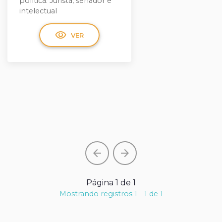
política. Jurista, senador e
intelectual
visibility
VER
arrow_back
arrow_forward
Página 1 de 1
Mostrando registros 1 - 1 de 1