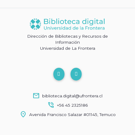
Dirección de Bibliotecas y Recursos de
Información
Universidad de La Frontera
mail
biblioteca.digital@ufrontera.cl
phone_in_talk
+56 45 2325186
location_on
Avenida Francisco Salazar #01145, Temuco