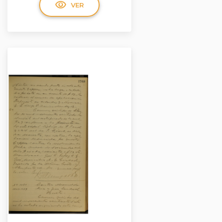
visibility
VER