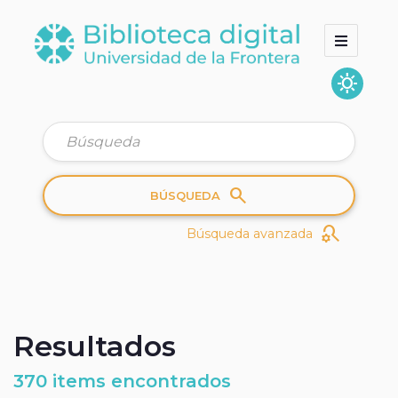
sunny
Inicio
Colecciones
Quienes somos
search
BÚSQUEDA
search_gear
Búsqueda avanzada
Resultados
370 items encontrados