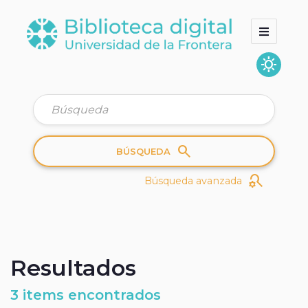
sunny
Inicio
Colecciones
Quienes somos
search
BÚSQUEDA
search_gear
Búsqueda avanzada
Resultados
3 items encontrados