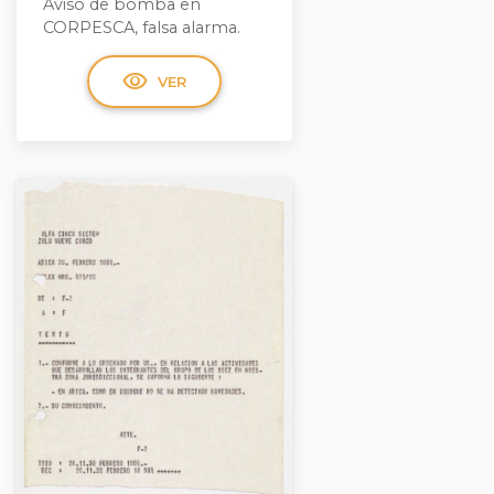
Aviso de bomba en
CORPESCA, falsa alarma.
visibility
VER