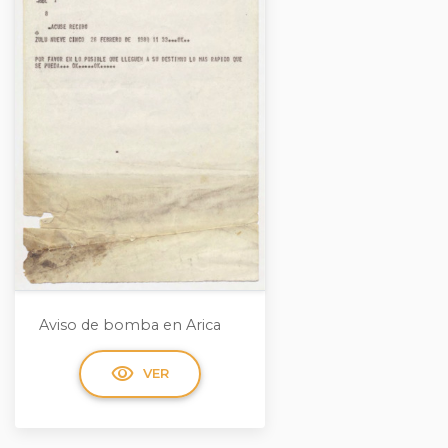
Aviso de bomba en Arica
visibility
VER