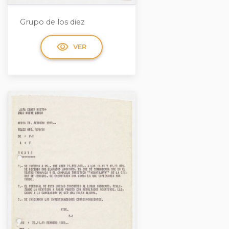
Grupo de los diez
visibility
VER