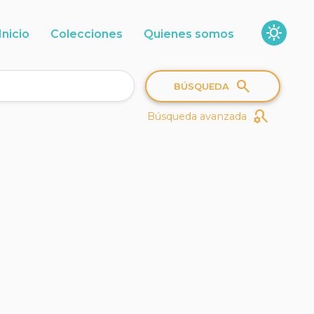
sunny
Inicio
Colecciones
Quienes somos
search
BÚSQUEDA
search_gear
Búsqueda avanzada