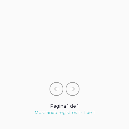
arrow_back
arrow_forward
Página 1 de 1
Mostrando registros 1 - 1 de 1