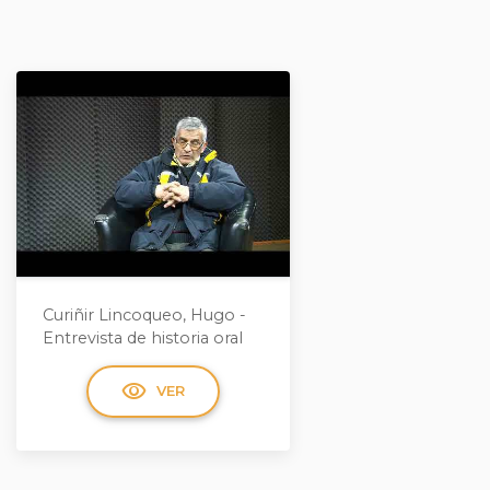
Curiñir Lincoqueo, Hugo -
Entrevista de historia oral
visibility
VER