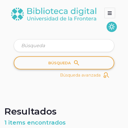
sunny
Inicio
Colecciones
Quienes somos
search
BÚSQUEDA
search_gear
Búsqueda avanzada
Resultados
1 items encontrados