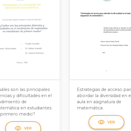
áles son las principales
Estrategias de acceso par
encias y dificultades en el
abordar la diversidad en e
ndimiento de
aula en asignatura de
temática en estudiantes
matemática
 primero medio?
visibility
VER
visibility
VER