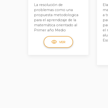
La resolución de
El
problemas como una
ma
propuesta metodologica
a 
para el aprendizaje de la
par
matemática orientado al
par
Primer año Medio
el 
al
Es
visibility
VER