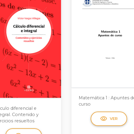
Matemática 1 : Apuntes d
curso
culo diferencial e
egral. Contenido y
visibility
VER
rcicios resueltos