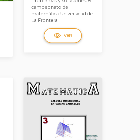
Problemas y soluciones: 6°
campeonato de
.
matemática Universidad de
La Frontera
visibility
VER