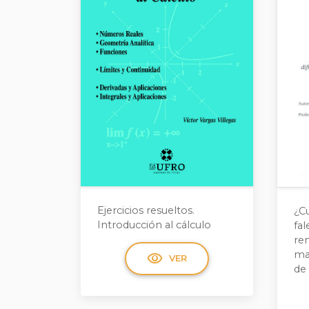
Ejercicios resueltos.
¿Cu
Introducción al cálculo
fal
re
ma
visibility
VER
de