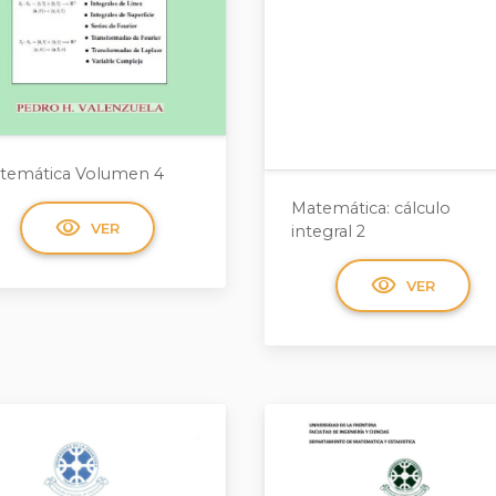
temática Volumen 4
Matemática: cálculo
visibility
VER
integral 2
visibility
VER