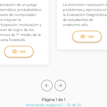
aboración de un juego
La invención-resolución 
temático probabilístico
problemas y ejercicios e
través de computador
la Evaluación Diagnóstica
a mejorar la
de estudiantes de
ticipación, motivación y
undécimo año
nivel de logro de los
umnos de 1° medio de la
visibility
VER
cuela Futaleufú
visibility
VER
arrow_back
arrow_forward
Página 1 de 1
Mostrando registros 1 - 20 de 20