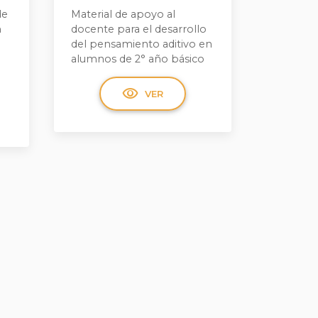
de
Material de apoyo al
n
docente para el desarrollo
del pensamiento aditivo en
alumnos de 2° año básico
visibility
VER