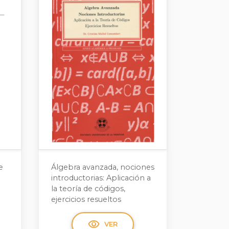
e
Álgebra avanzada, nociones
introductorias: Aplicación a
la teoría de códigos,
ejercicios resueltos
visibility
VER