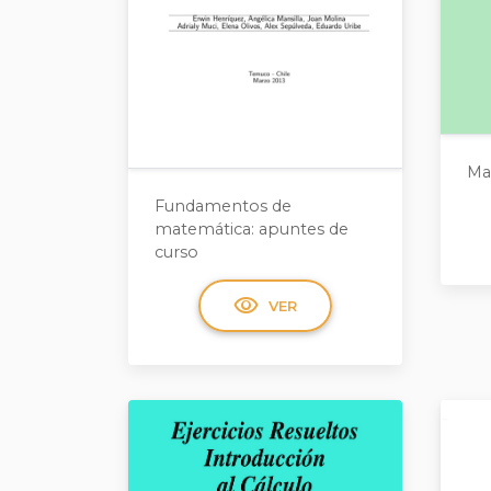
Ma
Fundamentos de
matemática: apuntes de
curso
visibility
VER