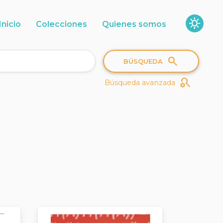
sunny
Inicio
Colecciones
Quienes somos
search
BÚSQUEDA
search_gear
Búsqueda avanzada