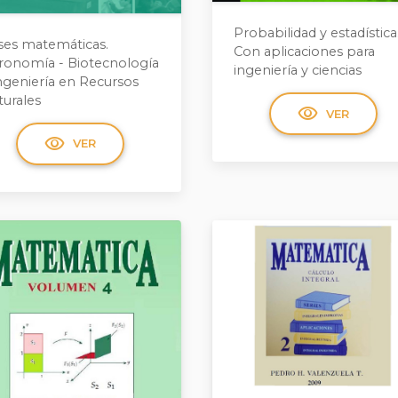
Probabilidad y estadística
ses matemáticas.
Con aplicaciones para
ronomía - Biotecnología
ingeniería y ciencias
Ingeniería en Recursos
turales
visibility
VER
visibility
VER