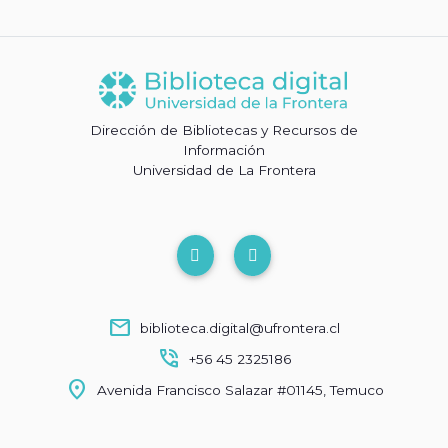
Dirección de Bibliotecas y Recursos de
Información
Universidad de La Frontera
mail
biblioteca.digital@ufrontera.cl
phone_in_talk
+56 45 2325186
location_on
Avenida Francisco Salazar #01145, Temuco