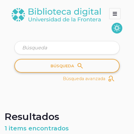
sunny
Inicio
Colecciones
Quienes somos
search
BÚSQUEDA
search_gear
Búsqueda avanzada
Resultados
1 items encontrados