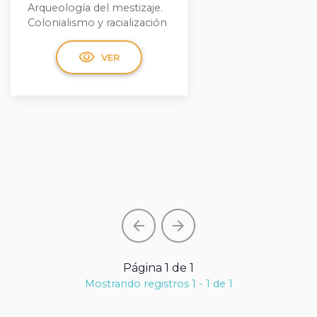
Arqueología del mestizaje.
Colonialismo y racialización
visibility
VER
arrow_back
arrow_forward
Página 1 de 1
Mostrando registros 1 - 1 de 1