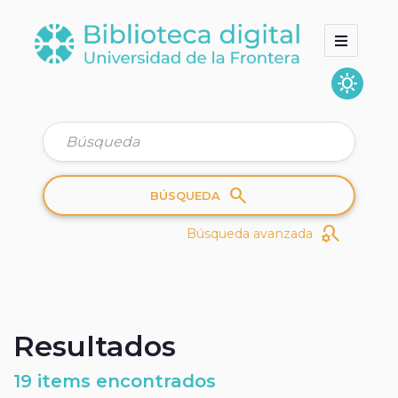
sunny
Inicio
Colecciones
Quienes somos
search
BÚSQUEDA
search_gear
Búsqueda avanzada
Resultados
19 items encontrados