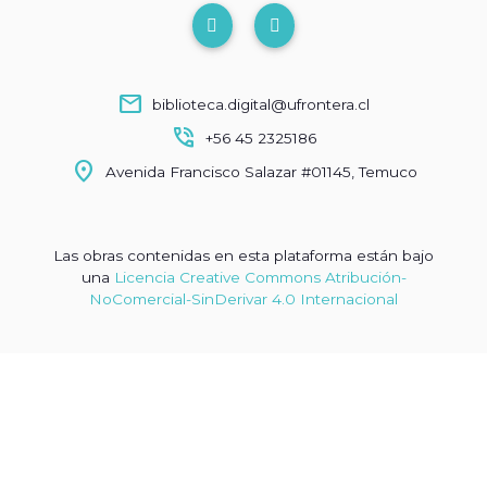
mail
biblioteca.digital@ufrontera.cl
phone_in_talk
+56 45 2325186
location_on
Avenida Francisco Salazar #01145, Temuco
Las obras contenidas en esta plataforma están bajo
una
Licencia Creative Commons Atribución-
NoComercial-SinDerivar 4.0 Internacional