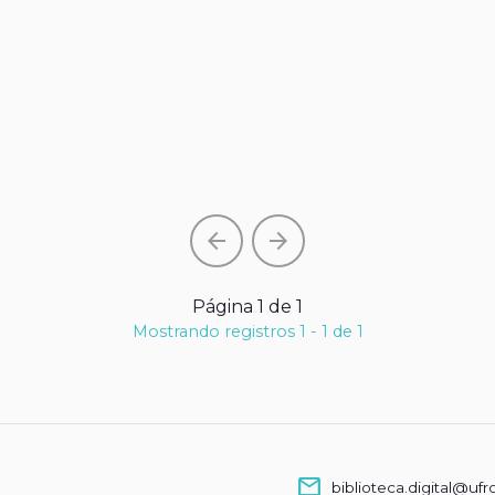
arrow_back
arrow_forward
Página 1 de 1
Mostrando registros 1 - 1 de 1
mail
biblioteca.digital@ufr