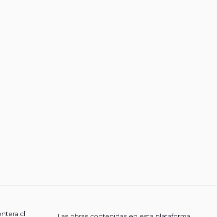
ontera.cl
Las obras contenidas en esta plataforma