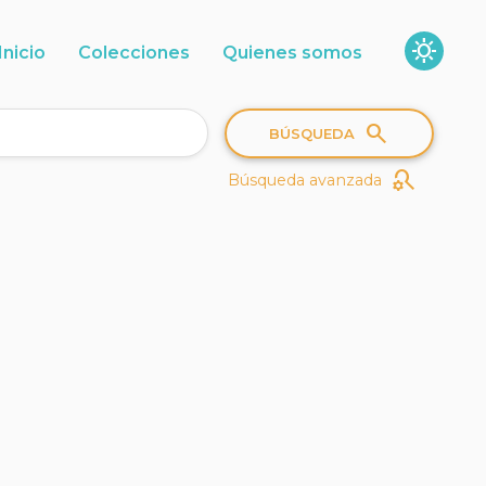
sunny
Inicio
Colecciones
Quienes somos
search
BÚSQUEDA
search_gear
Búsqueda avanzada