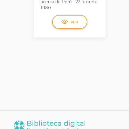
acerca de Perú - 22 febrero
1980
visibility
VER