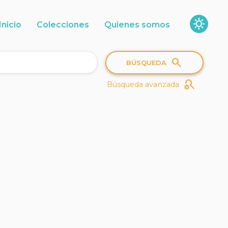
sunny
Inicio
Colecciones
Quienes somos
search
BÚSQUEDA
search_gear
Búsqueda avanzada