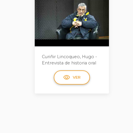
Curiñir Lincoqueo, Hugo -
Entrevista de historia oral
visibility
VER