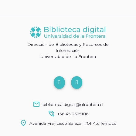
Dirección de Bibliotecas y Recursos de
Información
Universidad de La Frontera
mail
biblioteca.digital@ufrontera.cl
phone_in_talk
+56 45 2325186
location_on
Avenida Francisco Salazar #01145, Temuco