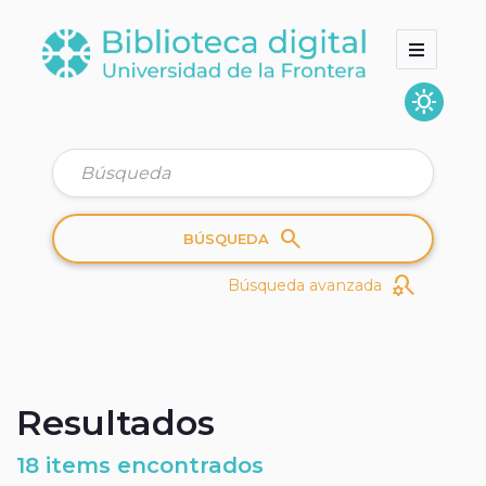
sunny
Inicio
Colecciones
Quienes somos
search
BÚSQUEDA
search_gear
Búsqueda avanzada
Resultados
18 items encontrados