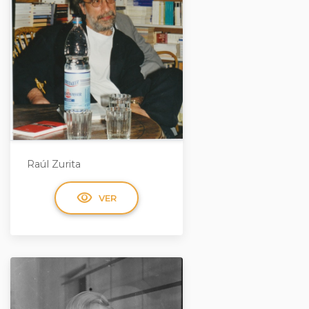
Raúl Zurita
visibility
VER