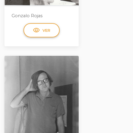
Gonzalo Rojas
visibility
VER