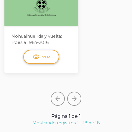
Nohualhue, ida y vuelta:
Poesía 1964-2016
visibility
VER
arrow_back
arrow_forward
Página 1 de 1
Mostrando registros 1 - 18 de 18