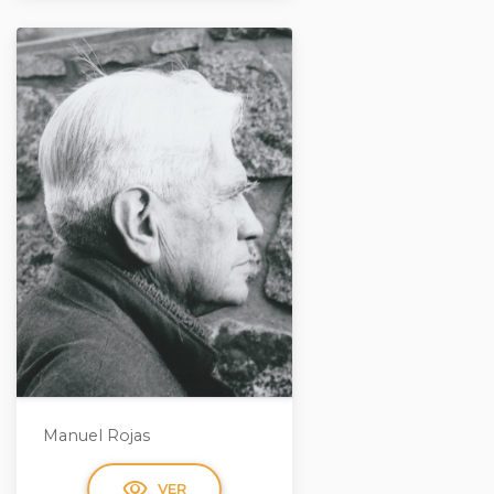
Manuel Rojas
visibility
VER