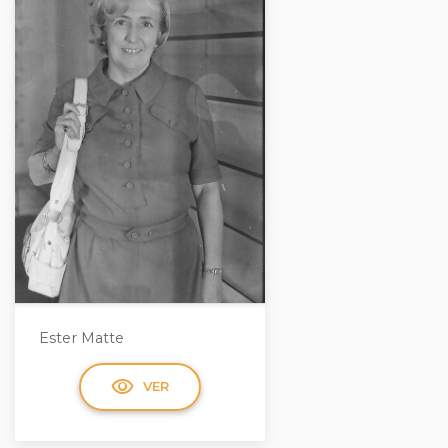
Ester Matte
visibility
VER