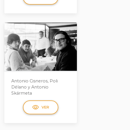
Antonio Cisneros, Poli
Délano y Antonio
Skármeta
visibility
VER