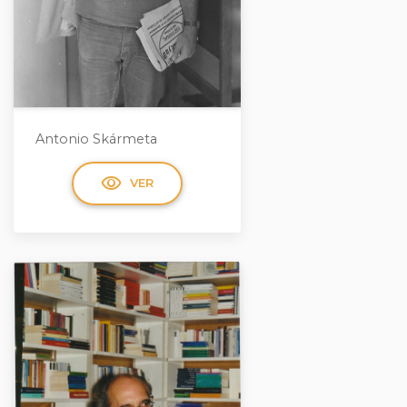
Antonio Skármeta
visibility
VER