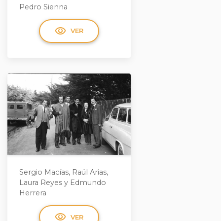
Pedro Sienna
visibility
VER
Sergio Macías, Raúl Arias,
Laura Reyes y Edmundo
Herrera
visibility
VER