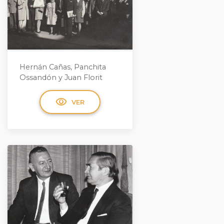
Hernán Cañas, Panchita
Ossandón y Juan Florit
visibility
VER