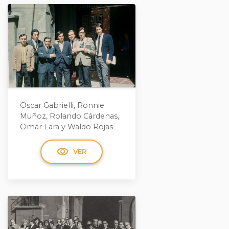
Oscar Gabrielli, Ronnie
Muñoz, Rolando Cárdenas,
Omar Lara y Waldo Rojas
visibility
VER