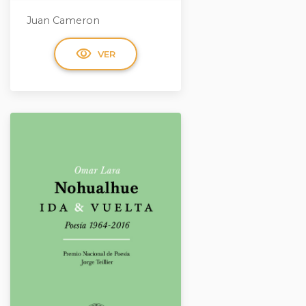
Juan Cameron
visibility
VER