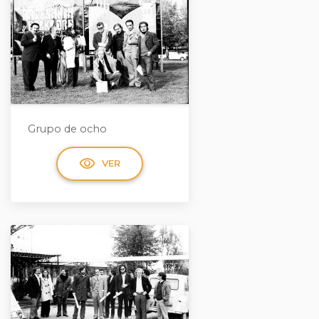
Grupo de ocho
visibility
VER