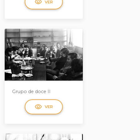
visibility
VER
Grupo de doce II
visibility
VER