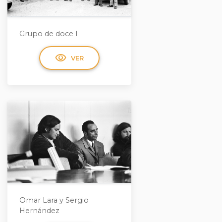
Grupo de doce I
visibility
VER
Omar Lara y Sergio
Hernández