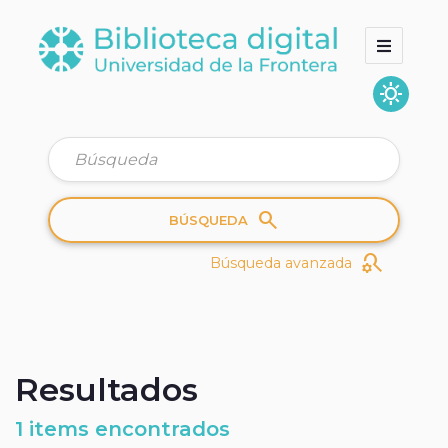
sunny
Inicio
Colecciones
Quienes somos
search
BÚSQUEDA
search_gear
Búsqueda avanzada
Resultados
1 items encontrados