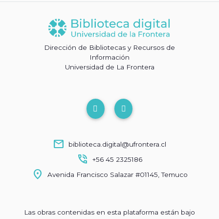
Dirección de Bibliotecas y Recursos de
Información
Universidad de La Frontera
mail
biblioteca.digital@ufrontera.cl
phone_in_talk
+56 45 2325186
location_on
Avenida Francisco Salazar #01145, Temuco
Las obras contenidas en esta plataforma están bajo