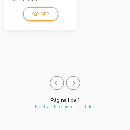
visibility
VER
arrow_back
arrow_forward
Página 1 de 1
Mostrando registros 1 - 1 de 1