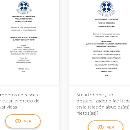
mberos de rescate
Smartphone ¿Un
icular: el precio de
obstaculizador o facilitad
var vidas.
en la relación abuelos(as)
nietos(as)?
visibility
VER
visibility
VER