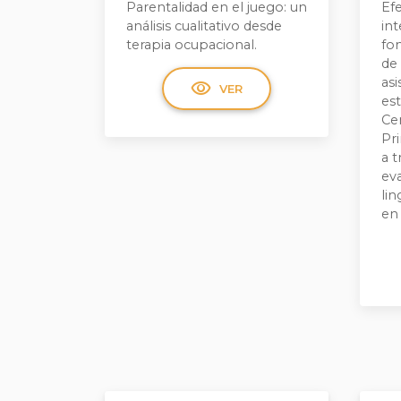
Parentalidad en el juego: un
Efe
análisis cualitativo desde
in
terapia ocupacional.
fo
de 
asi
visibility
VER
es
Ce
Pri
a 
ev
lin
en