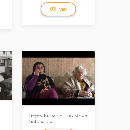
visibility
VER
Reyes, Erma - Entrevista de
historia oral