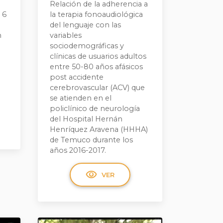
Relación de la adherencia a
 6
la terapia fonoaudiológica
del lenguaje con las
n
variables
sociodemográficas y
clínicas de usuarios adultos
entre 50-80 años afásicos
post accidente
cerebrovascular (ACV) que
se atienden en el
policlínico de neurología
del Hospital Hernán
Henríquez Aravena (HHHA)
de Temuco durante los
años 2016-2017.
visibility
VER