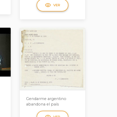
visibility
VER
-
Gendarme argentino
abandona el país
visibility
VER