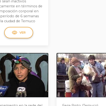
 sean inactivos
sicamente en términos de
mposición corporal en
 período de 6 semanas
 la ciudad de Temuco
visibility
VER
lanamiento en la sede del
Feria Pinto (Temuco)