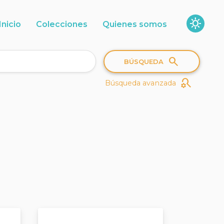
sunny
Inicio
Colecciones
Quienes somos
search
BÚSQUEDA
search_gear
Búsqueda avanzada