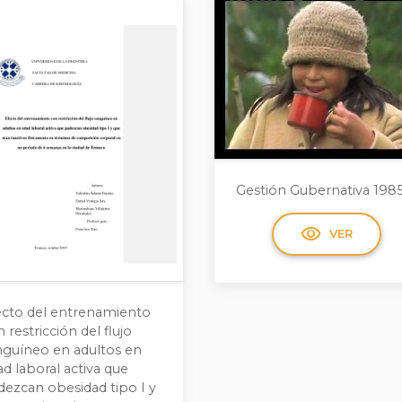
Gestión Gubernativa 198
visibility
VER
ecto del entrenamiento
 restricción del flujo
nguíneo en adultos en
d laboral activa que
dezcan obesidad tipo I y