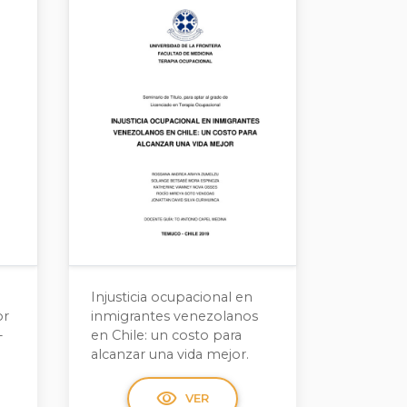
Injusticia ocupacional en
or
inmigrantes venezolanos
-
en Chile: un costo para
alcanzar una vida mejor.
visibility
VER