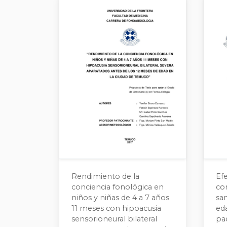
Rendimiento de la
Ef
conciencia fonológica en
con
niños y niñas de 4 a 7 años
sa
11 meses con hipoacusia
eda
sensorioneural bilateral
pa