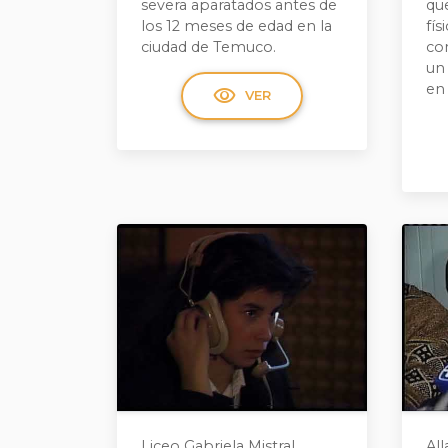
severa aparatados antes de
que
los 12 meses de edad en la
fí
ciudad de Temuco.
co
un
en
visibility
VER
Liceo Gabriela Mistral
Al