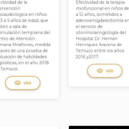
ctividad de la
Efectividad de la terapia
tervención
miofuncional en niños de
noaudiológica en niños
a 12 años, sometidos a
3 a 5 años de edad, que
adenoamigdalectomía e
sten a sala de
el servicio de
timulación temprana del
otorrinolaringología del
ntro de Atención
Hospital Dr. Hernán
maria Miraflores, medida
Henríquez Aravena de
través de una prueba de
Temuco entre los años
aluación de habilidades
2016 y2017.
güísticas, en el año 2018
 Temuco.
visibility
VER
visibility
VER