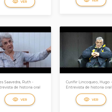
visibility
visibility
VER
VER
es Saavedra, Ruth -
Curiñir Lincoqueo, Hugo 
revista de historia oral
Entrevista de historia oral
visibility
visibility
VER
VER