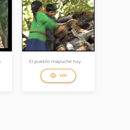
5
El pueblo mapuche hoy
visibility
VER