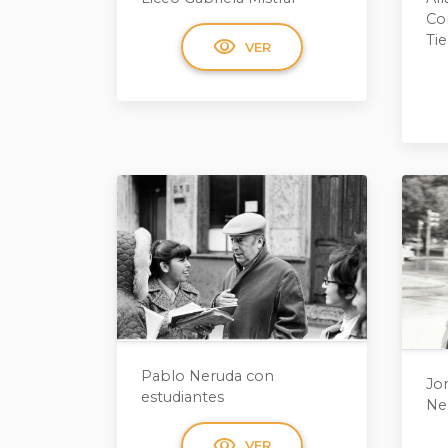
Co
Ti
visibility
VER
Pablo Neruda con
Jor
estudiantes
Ne
visibility
VER