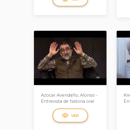
Azocar Avendaño, Alonso -
Kri
Entrevista de historia oral
Ent
visibility
VER