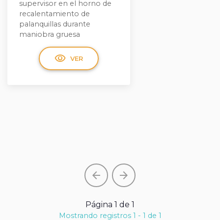
supervisor en el horno de
recalentamiento de
palanquillas durante
maniobra gruesa
visibility
VER
arrow_back
arrow_forward
Página 1 de 1
Mostrando registros 1 - 1 de 1