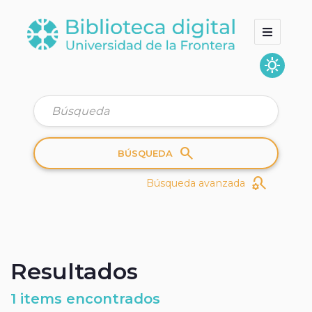
sunny
Inicio
Colecciones
Quienes somos
search
BÚSQUEDA
search_gear
Búsqueda avanzada
Resultados
1 items encontrados