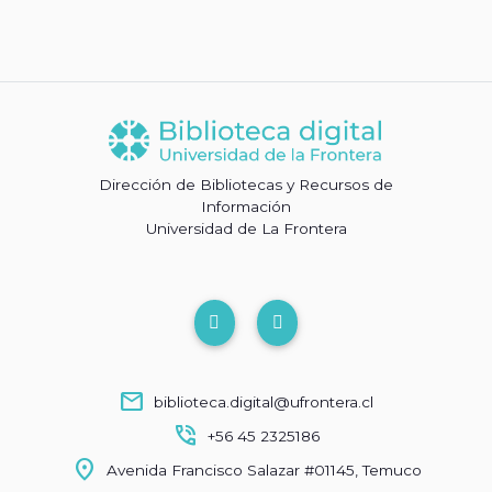
Dirección de Bibliotecas y Recursos de
Información
Universidad de La Frontera
mail
biblioteca.digital@ufrontera.cl
phone_in_talk
+56 45 2325186
location_on
Avenida Francisco Salazar #01145, Temuco