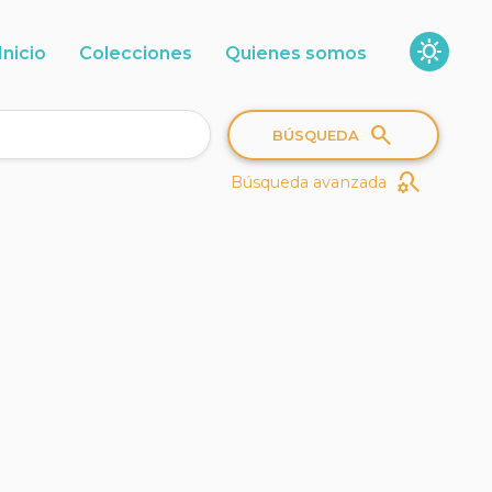
sunny
Inicio
Colecciones
Quienes somos
search
BÚSQUEDA
search_gear
Búsqueda avanzada