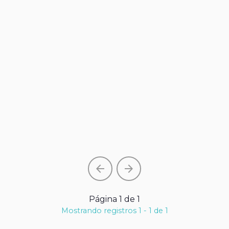
arrow_back
arrow_forward
Página 1 de 1
Mostrando registros 1 - 1 de 1