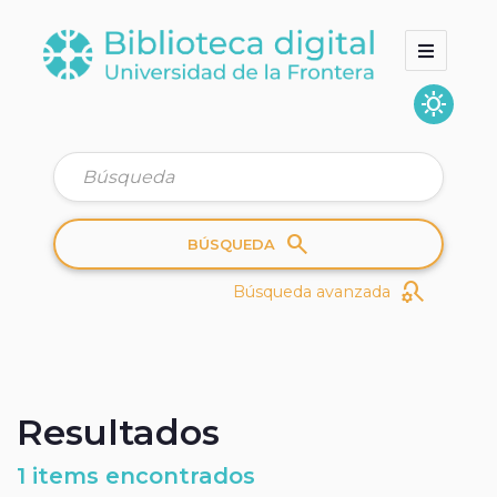
sunny
Inicio
Colecciones
Quienes somos
search
BÚSQUEDA
search_gear
Búsqueda avanzada
Resultados
1 items encontrados