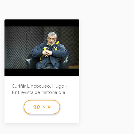
Curiñir Lincoqueo, Hugo -
Entrevista de historia oral
visibility
VER