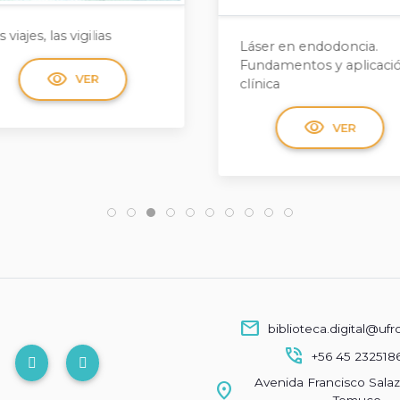
ser en endodoncia.
La quimera electrónica
ndamentos y aplicación
nica
visibility
VER
visibility
VER
mail
biblioteca.digital@ufr
phone_in_talk
+56 45 232518
Avenida Francisco Salaz
location_on