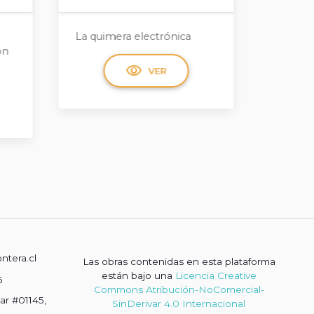
La investigación cualitativa
Manual
aplicada al cuidado. Aportes
chilena
teóricos, metodológ ...
reprod
visibility
VER
ontera.cl
Las obras contenidas en esta plataforma
están bajo una
Licencia Creative
6
Commons Atribución-NoComercial-
ar #01145,
SinDerivar 4.0 Internacional