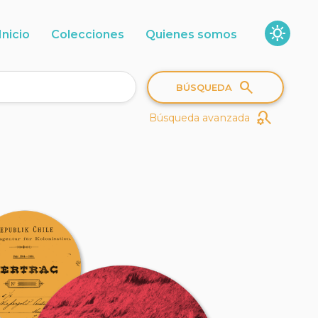
sunny
Inicio
Colecciones
Quienes somos
search
BÚSQUEDA
search_gear
Búsqueda avanzada