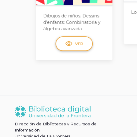
Los viajes, las vigilias
ssins
Lá
oria y
Fu
visibility
VER
clí
Dirección de Bibliotecas y Recursos de
Información
Universidad de La Frontera